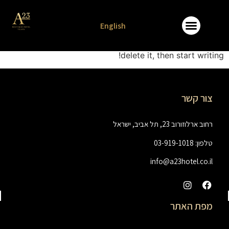
לתוכן
Hello world!
English
Welcome to WordPress. This is your first post. Edit or
delete it, then start writing!
צור קשר
רחוב ארלוזורוב 23, תל אביב, ישראל
טלפון: 03-919-1018
info@a23hotel.co.il
מפת האתר