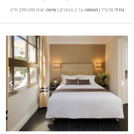
גודל:
16 מ”ר |
תפוסה:
עד 2 מבוגרים |
מיטה:
זוגית 140×200 ס”מ